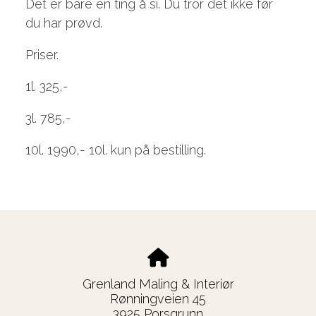
Det er bare en ting å si. Du tror det ikke før
du har prøvd.
Priser.
1l. 325,-
3l. 785,-
10l. 1990,- 10l. kun på bestilling.
Grenland Maling & Interiør
Rønningveien 45
3925 Porsgrunn